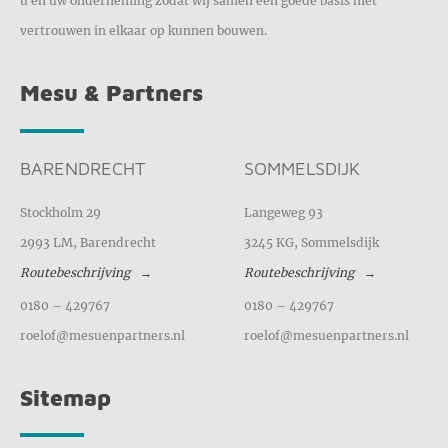
u en uw onderneming zodat wij samen een goede basis met
vertrouwen in elkaar op kunnen bouwen.
Mesu & Partners
BARENDRECHT
SOMMELSDIJK
Stockholm 29
Langeweg 93
2993 LM, Barendrecht
3245 KG, Sommelsdijk
Routebeschrijving
Routebeschrijving
0180 – 429767
0180 – 429767
roelof@mesuenpartners.nl
roelof@mesuenpartners.nl
Sitemap