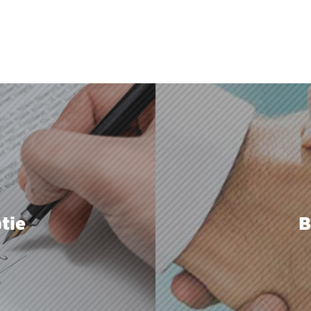
tie
B